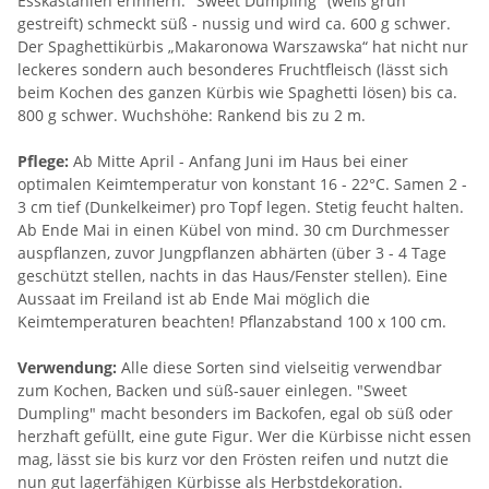
Esskastanien erinnern. "Sweet Dumpling" (weiß grün
gestreift) schmeckt süß - nussig und wird ca. 600 g schwer.
Der Spaghettikürbis „Makaronowa Warszawska“ hat nicht nur
leckeres sondern auch besonderes Fruchtfleisch (lässt sich
beim Kochen des ganzen Kürbis wie Spaghetti lösen) bis ca.
800 g schwer. Wuchshöhe: Rankend bis zu 2 m.
Pflege:
Ab Mitte April - Anfang Juni im Haus bei einer
optimalen Keimtemperatur von konstant 16 - 22°C. Samen 2 -
3 cm tief (Dunkelkeimer) pro Topf legen. Stetig feucht halten.
Ab Ende Mai in einen Kübel von mind. 30 cm Durchmesser
auspflanzen, zuvor Jungpflanzen abhärten (über 3 - 4 Tage
geschützt stellen, nachts in das Haus/Fenster stellen). Eine
Aussaat im Freiland ist ab Ende Mai möglich die
Keimtemperaturen beachten! Pflanzabstand 100 x 100 cm.
Verwendung:
Alle diese Sorten sind vielseitig verwendbar
zum Kochen, Backen und süß-sauer einlegen. "Sweet
Dumpling" macht besonders im Backofen, egal ob süß oder
herzhaft gefüllt, eine gute Figur. Wer die Kürbisse nicht essen
mag, lässt sie bis kurz vor den Frösten reifen und nutzt die
nun gut lagerfähigen Kürbisse als Herbstdekoration.