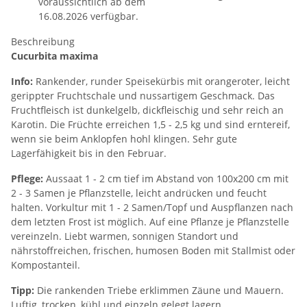
voraussichtlich ab dem
16.08.2026 verfügbar.
Beschreibung
Cucurbita maxima
Info:
Rankender, runder Speisekürbis mit orangeroter, leicht
gerippter Fruchtschale und nussartigem Geschmack. Das
Fruchtfleisch ist dunkelgelb, dickfleischig und sehr reich an
Karotin. Die Früchte erreichen 1,5 - 2,5 kg und sind erntereif,
wenn sie beim Anklopfen hohl klingen. Sehr gute
Lagerfähigkeit bis in den Februar.
Pflege:
Aussaat 1 - 2 cm tief im Abstand von 100x200 cm mit
2 - 3 Samen je Pflanzstelle, leicht andrücken und feucht
halten. Vorkultur mit 1 - 2 Samen/Topf und Auspflanzen nach
dem letzten Frost ist möglich. Auf eine Pflanze je Pflanzstelle
vereinzeln. Liebt warmen, sonnigen Standort und
nährstoffreichen, frischen, humosen Boden mit Stallmist oder
Kompostanteil.
Tipp:
Die rankenden Triebe erklimmen Zäune und Mauern.
Luftig, trocken, kühl und einzeln gelegt lagern.