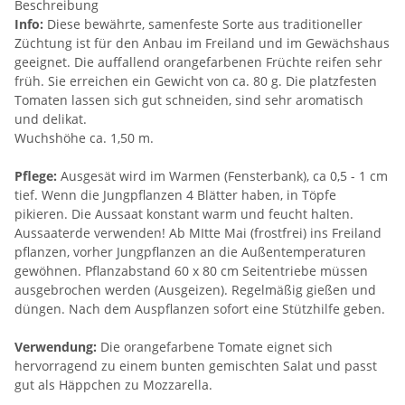
Beschreibung
Info:
Diese bewährte, samenfeste Sorte aus traditioneller
Züchtung ist für den Anbau im Freiland und im Gewächshaus
geeignet. Die auffallend orangefarbenen Früchte reifen sehr
früh. Sie erreichen ein Gewicht von ca. 80 g. Die platzfesten
Tomaten lassen sich gut schneiden, sind sehr aromatisch
und delikat.
Wuchshöhe ca. 1,50 m.
Pflege:
Ausgesät wird im Warmen (Fensterbank), ca 0,5 - 1 cm
tief. Wenn die Jungpflanzen 4 Blätter haben, in Töpfe
pikieren. Die Aussaat konstant warm und feucht halten.
Aussaaterde verwenden! Ab MItte Mai (frostfrei) ins Freiland
pflanzen, vorher Jungpflanzen an die Außentemperaturen
gewöhnen. Pflanzabstand 60 x 80 cm Seitentriebe müssen
ausgebrochen werden (Ausgeizen). Regelmäßig gießen und
düngen. Nach dem Auspflanzen sofort eine Stützhilfe geben.
Verwendung:
Die orangefarbene Tomate eignet sich
hervorragend zu einem bunten gemischten Salat und passt
gut als Häppchen zu Mozzarella.