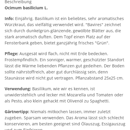
Beschreibung
Ocimum basilicium L.
Info:
Einjährig. Basilikum ist ein beliebtes, sehr aromatisches
Würzkraut, das vielfältig verwendet wird. "Bavires" zeichnet
sich durch dunkelgrün-glänzende, gewölbte Blätter aus, die
stark aromatisch duften. Dem Topf einen Platz auf der
Fensterbank geben, bietet ganzjährig frisches "Grün".
Pflege:
Ausgesät wird flach, nicht mit Erde bedecken.
Frostempfindlich. Ein sonniger, warmer, geschützter Standort
lässt die Wärme liebenden Pflanzen gut gedeihen. Der Boden
sollte nährstoffreich, aber gut durchlässig sein, denn
Staunässe wird nicht gut vertragen. Pflanzabstand 25x25 cm.
Verwendung:
Basilikum, wie wir es kennen, ist
unwiderstehlich und lecker mit Mozarella und Tomaten oder
als Pesto, also klein gehackt mit Olivenöl zu Spaghetti.
Gärtnertipp:
Niemals mitkochen lassen, immer zuletzt
zugeben. Sparsam verwenden. Das Aroma lässt sich schlecht
konservieren, am besten geeignet sind Ölauszug, Essigauszug
und zum Einfrieren.