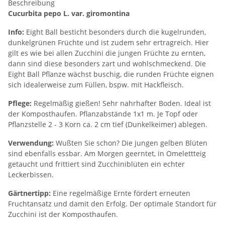
Beschreibung
Cucurbita pepo L. var. giromontina
Info:
Eight Ball besticht besonders durch die kugelrunden,
dunkelgrünen Früchte und ist zudem sehr ertragreich. Hier
gilt es wie bei allen Zucchini die jungen Früchte zu ernten,
dann sind diese besonders zart und wohlschmeckend. Die
Eight Ball Pflanze wächst buschig, die runden Früchte eignen
sich idealerweise zum Füllen, bspw. mit Hackfleisch.
Pflege:
Regelmäßig gießen! Sehr nahrhafter Boden. Ideal ist
der Komposthaufen. Pflanzabstände 1x1 m. Je Topf oder
Pflanzstelle 2 - 3 Korn ca. 2 cm tief (Dunkelkeimer) ablegen.
Verwendung:
Wußten Sie schon? Die jungen gelben Blüten
sind ebenfalls essbar. Am Morgen geerntet, in Omelettteig
getaucht und frittiert sind Zucchiniblüten ein echter
Leckerbissen.
Gärtnertipp:
Eine regelmäßige Ernte fördert erneuten
Fruchtansatz und damit den Erfolg. Der optimale Standort für
Zucchini ist der Komposthaufen.