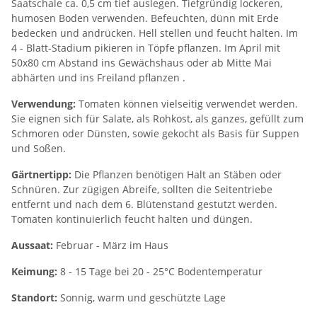
Saatschale ca. 0,5 cm tief auslegen. Tiefgründig lockeren,
humosen Boden verwenden. Befeuchten, dünn mit Erde
bedecken und andrücken. Hell stellen und feucht halten. Im
4 - Blatt-Stadium pikieren in Töpfe pflanzen. Im April mit
50x80 cm Abstand ins Gewächshaus oder ab Mitte Mai
abhärten und ins Freiland pflanzen .
Verwendung:
Tomaten können vielseitig verwendet werden.
Sie eignen sich für Salate, als Rohkost, als ganzes, gefüllt zum
Schmoren oder Dünsten, sowie gekocht als Basis für Suppen
und Soßen.
Gärtnertipp:
Die Pflanzen benötigen Halt an Stäben oder
Schnüren. Zur zügigen Abreife, sollten die Seitentriebe
entfernt und nach dem 6. Blütenstand gestutzt werden.
Tomaten kontinuierlich feucht halten und düngen.
Aussaat:
Februar - März im Haus
Keimung:
8 - 15 Tage bei 20 - 25°C Bodentemperatur
Standort:
Sonnig, warm und geschützte Lage