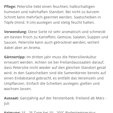
Pflege:
Petersilie liebt einen feuchten, halbschattigen
humosen und nahrhaften Standort. Bei nicht zu kurzem
Schnitt kann mehrfach geerntet werden. Saatscheiben in
Töpfe (mind. 9 cm) auslegen und stetig feucht halten.
Verwendung:
Diese Sorte ist sehr aromatisch und schmeckt
am besten frisch zu Kartoffeln, Gemüse, Salaten, Suppen und
Saucen. Petersilie kann auch getrocknet werden, verliert
dabei aber an Aroma.
Gärtnertipp:
Im dritten Jahr muss die Petersilienkultur
erneuert werden. Achten sie bei Freilandaussaaten darauf,
dass Petersilie nicht wieder auf den gleichen Standort gesät
wird. In den Saatscheiben sind die Samenkörner bereits auf
einen Endabstand gebracht, es entfällt das Vereinzeln und
Umpflanzen. Einfach die Scheiben auslegen, gießen und
wachsen lassen.
Aussaat:
Ganzjährig auf der Fensterbank; Freiland ab März -
Juli
Keimung:
15 - 25 Tage bei 10 - 20°C Bodentemperatur