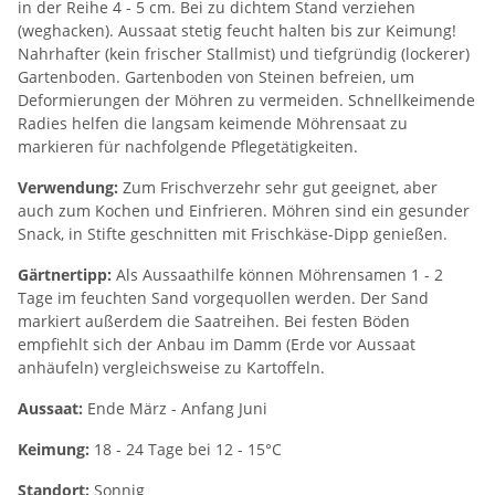
in der Reihe 4 - 5 cm. Bei zu dichtem Stand verziehen
(weghacken). Aussaat stetig feucht halten bis zur Keimung!
Nahrhafter (kein frischer Stallmist) und tiefgründig (lockerer)
Gartenboden. Gartenboden von Steinen befreien, um
Deformierungen der Möhren zu vermeiden. Schnellkeimende
Radies helfen die langsam keimende Möhrensaat zu
markieren für nachfolgende Pflegetätigkeiten.
Verwendung:
Zum Frischverzehr sehr gut geeignet, aber
auch zum Kochen und Einfrieren. Möhren sind ein gesunder
Snack, in Stifte geschnitten mit Frischkäse-Dipp genießen.
Gärtnertipp:
Als Aussaathilfe können Möhrensamen 1 - 2
Tage im feuchten Sand vorgequollen werden. Der Sand
markiert außerdem die Saatreihen. Bei festen Böden
empfiehlt sich der Anbau im Damm (Erde vor Aussaat
anhäufeln) vergleichsweise zu Kartoffeln.
Aussaat:
Ende März - Anfang Juni
Keimung:
18 - 24 Tage bei 12 - 15°C
Standort:
Sonnig