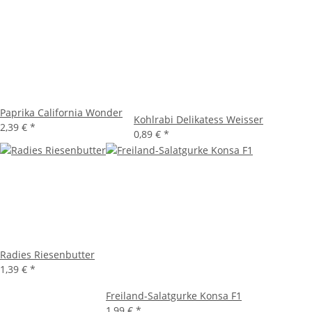
Paprika California Wonder
Kohlrabi Delikatess Weisser
2,39 €
*
0,89 €
*
Radies Riesenbutter
1,39 €
*
Freiland-Salatgurke Konsa F1
1,99 €
*