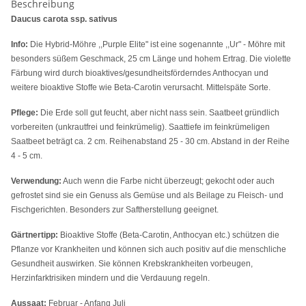
Beschreibung
Daucus carota ssp. sativus
Info:
Die Hybrid-Möhre ,,Purple Elite" ist eine sogenannte ,,Ur" - Möhre mit
besonders süßem Geschmack, 25 cm Länge und hohem Ertrag. Die violette
Färbung wird durch bioaktives/gesundheitsförderndes Anthocyan und
weitere bioaktive Stoffe wie Beta-Carotin verursacht. Mittelspäte Sorte.
Pflege:
Die Erde soll gut feucht, aber nicht nass sein. Saatbeet gründlich
vorbereiten (unkrautfrei und feinkrümelig). Saattiefe im feinkrümeligen
Saatbeet beträgt ca. 2 cm. Reihenabstand 25 - 30 cm. Abstand in der Reihe
4 - 5 cm.
Verwendung:
Auch wenn die Farbe nicht überzeugt; gekocht oder auch
gefrostet sind sie ein Genuss als Gemüse und als Beilage zu Fleisch- und
Fischgerichten. Besonders zur Saftherstellung geeignet.
Gärtnertipp:
Bioaktive Stoffe (Beta-Carotin, Anthocyan etc.) schützen die
Pflanze vor Krankheiten und können sich auch positiv auf die menschliche
Gesundheit auswirken. Sie können Krebskrankheiten vorbeugen,
Herzinfarktrisiken mindern und die Verdauung regeln.
Aussaat:
Februar - Anfang Juli