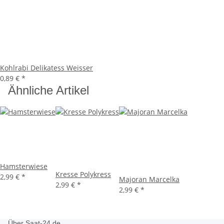
Kohlrabi Delikatess Weisser
0,89 €
*
Ähnliche Artikel
Hamsterwiese
Kresse Polykress
2,99 €
*
Majoran Marcelka
2,99 €
*
2,99 €
*
Über Saat-24.de