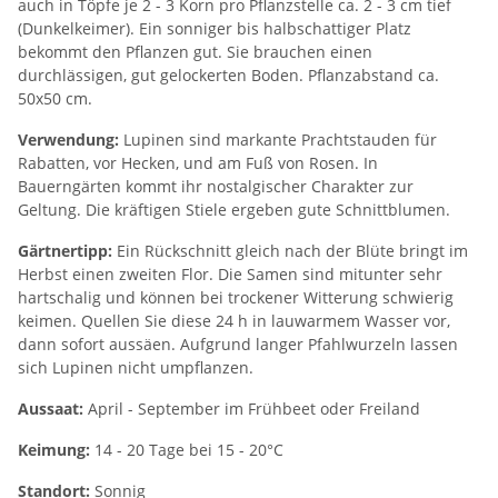
auch in Töpfe je 2 - 3 Korn pro Pflanzstelle ca. 2 - 3 cm tief
(Dunkelkeimer). Ein sonniger bis halbschattiger Platz
bekommt den Pflanzen gut. Sie brauchen einen
durchlässigen, gut gelockerten Boden. Pflanzabstand ca.
50x50 cm.
Verwendung:
Lupinen sind markante Prachtstauden für
Rabatten, vor Hecken, und am Fuß von Rosen. In
Bauerngärten kommt ihr nostalgischer Charakter zur
Geltung. Die kräftigen Stiele ergeben gute Schnittblumen.
Gärtnertipp:
Ein Rückschnitt gleich nach der Blüte bringt im
Herbst einen zweiten Flor. Die Samen sind mitunter sehr
hartschalig und können bei trockener Witterung schwierig
keimen. Quellen Sie diese 24 h in lauwarmem Wasser vor,
dann sofort aussäen. Aufgrund langer Pfahlwurzeln lassen
sich Lupinen nicht umpflanzen.
Aussaat:
April - September im Frühbeet oder Freiland
Keimung:
14 - 20 Tage bei 15 - 20°C
Standort:
Sonnig