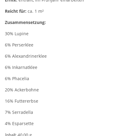
Reicht für:
ca. 1 m²
Zusammensetzung:
30% Lupine
6% Perserklee
6% Alexandrinerklee
6% Inkarnatklee
6% Phacelia
20% Ackerbohne
16% Futtererbse
7% Serradella
4% Esparsette
40,00 g
Inhalt: