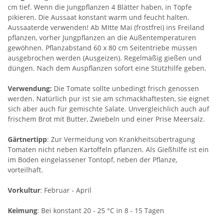
cm tief. Wenn die Jungpflanzen 4 Blätter haben, in Töpfe
pikieren. Die Aussaat konstant warm und feucht halten.
Aussaaterde verwenden! Ab MItte Mai (frostfrei) ins Freiland
pflanzen, vorher Jungpflanzen an die Außentemperaturen
gewöhnen. Pflanzabstand 60 x 80 cm Seitentriebe müssen
ausgebrochen werden (Ausgeizen). Regelmäßig gießen und
düngen. Nach dem Auspflanzen sofort eine Stützhilfe geben.
Verwendung:
Die Tomate sollte unbedingt frisch genossen
werden. Natürlich pur ist sie am schmackhaftesten, sie eignet
sich aber auch für gemischte Salate. Unvergleichlich auch auf
frischem Brot mit Butter, Zwiebeln und einer Prise Meersalz.
Gärtnertipp
: Zur Vermeidung von Krankheitsübertragung
Tomaten nicht neben Kartoffeln pflanzen. Als Gießhilfe ist ein
im Boden eingelassener Tontopf, neben der Pflanze,
vorteilhaft.
Vorkultur
: Februar - April
Keimung
: Bei konstant 20 - 25 °C in 8 - 15 Tagen