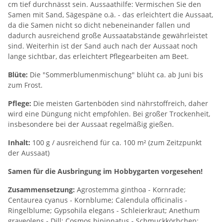
cm tief durchnässt sein. Aussaathilfe: Vermischen Sie den
Samen mit Sand, Sägespäne o.ä. - das erleichtert die Aussaat,
da die Samen nicht so dicht nebeneinander fallen und
dadurch ausreichend große Aussaatabstände gewährleistet
sind. Weiterhin ist der Sand auch nach der Aussaat noch
lange sichtbar, das erleichtert Pflegearbeiten am Beet.
Blüte:
Die "Sommerblumenmischung" blüht ca. ab Juni bis
zum Frost.
Pflege:
Die meisten Gartenböden sind nährstoffreich, daher
wird eine Düngung nicht empfohlen. Bei großer Trockenheit,
insbesondere bei der Aussaat regelmäßig gießen.
Inhalt:
100 g / ausreichend für ca. 100 m² (zum Zeitzpunkt
der Aussaat)
Samen für die Ausbringung im Hobbygarten vorgesehen!
Zusammensetzung:
Agrostemma ginthoa - Kornrade;
Centaurea cyanus - Kornblume; Calendula officinalis -
Ringelblume; Gypsohila elegans - Schleierkraut; Anethum
graveolens - Dill; Cosmos bipinnatus - Schmuckkörbchen;