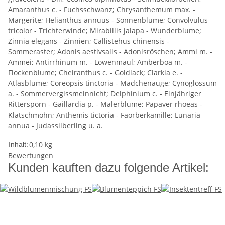
Amaranthus c. - Fuchsschwanz; Chrysanthemum max. -
Margerite; Helianthus annuus - Sonnenblume; Convolvulus
tricolor - Trichterwinde; Mirabillis jalapa - Wunderblume;
Zinnia elegans - Zinnien; Callistehus chinensis -
Sommeraster; Adonis aestivsalis - Adonisröschen; Ammi m. -
Ammei; Antirrhinum m. - Löwenmaul; Amberboa m. -
Flockenblume; Cheiranthus c. - Goldlack; Clarkia e. -
Atlasblume; Coreopsis tinctoria - Mädchenauge; Cynoglossum
a. - Sommervergissmeinnicht; Delphinium c. - Einjähriger
Rittersporn - Gaillardia p. - Malerblume; Papaver rhoeas -
Klatschmohn; Anthemis tictoria - Fäörberkamille; Lunaria
annua - Judassilberling u. a.
0,10 kg
Inhalt:
Bewertungen
Kunden kauften dazu folgende Artikel: