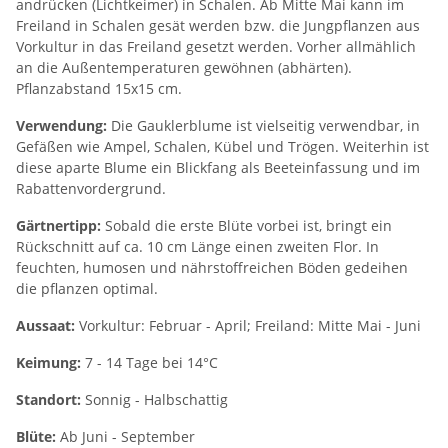
andrücken (Lichtkeimer) in Schalen. Ab Mitte Mai kann im
Freiland in Schalen gesät werden bzw. die Jungpflanzen aus
Vorkultur in das Freiland gesetzt werden. Vorher allmählich
an die Außentemperaturen gewöhnen (abhärten).
Pflanzabstand 15x15 cm.
Verwendung:
Die Gauklerblume ist vielseitig verwendbar, in
Gefäßen wie Ampel, Schalen, Kübel und Trögen. Weiterhin ist
diese aparte Blume ein Blickfang als Beeteinfassung und im
Rabattenvordergrund.
Gärtnertipp:
Sobald die erste Blüte vorbei ist, bringt ein
Rückschnitt auf ca. 10 cm Länge einen zweiten Flor. In
feuchten, humosen und nährstoffreichen Böden gedeihen
die pflanzen optimal.
Aussaat:
Vorkultur: Februar - April; Freiland: Mitte Mai - Juni
Keimung:
7 - 14 Tage bei 14°C
Standort:
Sonnig - Halbschattig
Blüte:
Ab Juni - September