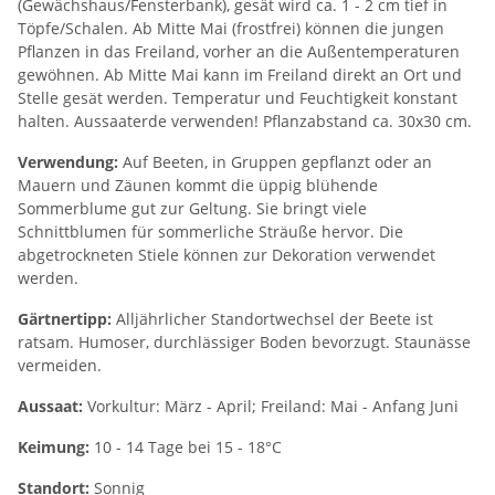
(Gewächshaus/Fensterbank), gesät wird ca. 1 - 2 cm tief in
Töpfe/Schalen. Ab Mitte Mai (frostfrei) können die jungen
Pflanzen in das Freiland, vorher an die Außentemperaturen
gewöhnen. Ab Mitte Mai kann im Freiland direkt an Ort und
Stelle gesät werden. Temperatur und Feuchtigkeit konstant
halten. Aussaaterde verwenden! Pflanzabstand ca. 30x30 cm.
Verwendung:
Auf Beeten, in Gruppen gepflanzt oder an
Mauern und Zäunen kommt die üppig blühende
Sommerblume gut zur Geltung. Sie bringt viele
Schnittblumen für sommerliche Sträuße hervor. Die
abgetrockneten Stiele können zur Dekoration verwendet
werden.
Gärtnertipp:
Alljährlicher Standortwechsel der Beete ist
ratsam. Humoser, durchlässiger Boden bevorzugt. Staunässe
vermeiden.
Aussaat:
Vorkultur: März - April; Freiland: Mai - Anfang Juni
Keimung:
10 - 14 Tage bei 15 - 18°C
Standort:
Sonnig