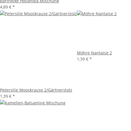
Bartnelke Hollandia Mischung
4,89 €
*
Möhre Nantaise 2
1,39 €
*
Petersilie Mooskrause 2/Gärtnerstolz
1,39 €
*